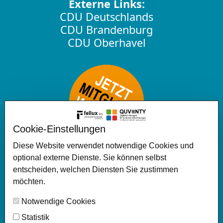
Externe Links:
CDU Deutschlands
CDU Brandenburg
CDU Oberhavel
Cookie-Einstellungen
Diese Website verwendet notwendige Cookies und
Christlich Demokratische Union
optional externe Dienste. Sie können selbst
Deutschlands (CDU) – Stadtverband
entscheiden, welchen Diensten Sie zustimmen
Velten
möchten.
Wir setzen uns für eine bürgernahe,
Notwendige Cookies
transparente und zukunftsorientierte
Politik in Velten ein. Auf dieser
Statistik