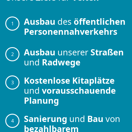
Ausbau
des
öffentlichen
1
Personennahverkehrs
Ausbau
unserer
Straßen
2
und
Radwege
Kostenlose Kitaplätze
3
und
vorausschauende
Planung
Sanierung
und
Bau
von
4
bezahlbarem